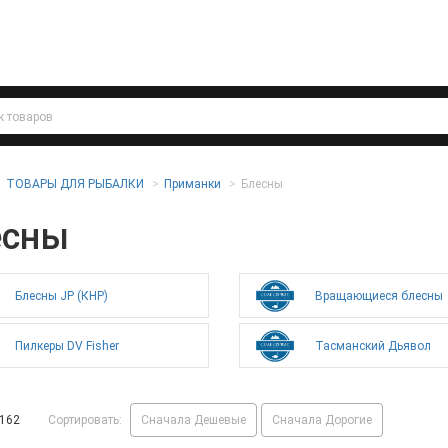
ТОВАРЫ ДЛЯ РЫБАЛКИ
Приманки
Блесны
есны
Блесны JP (КНР)
Вращающиеся блесны
Пилкеры DV Fisher
Тасманский Дьявол
162
Сортировать:
Сначала Дешевые
Сначала Дорогие