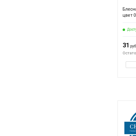
Блесна
цвет 0
Дост
31
руб.
Остато