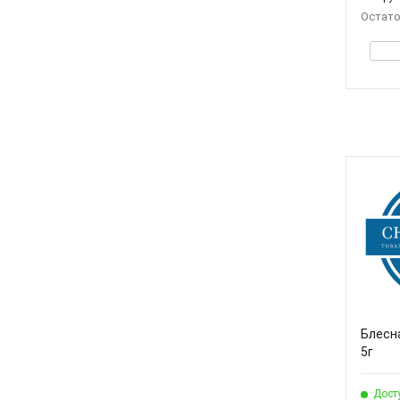
Остато
Блесна
5г
Дост