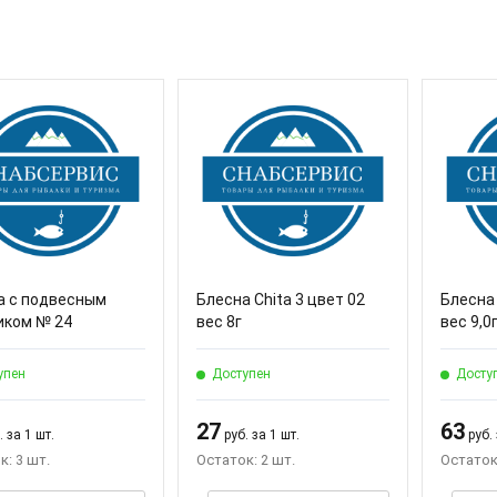
а с подвесным
Блесна Chita 3 цвет 02
Блесна 
иком № 24
вес 8г
вес 9,0
упен
Доступен
Досту
27
63
 за 1 шт.
руб. за 1 шт.
руб. 
к: 3 шт.
Остаток: 2 шт.
Остаток