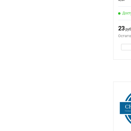
Дост
23
руб.
Остато