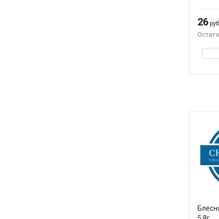
26
руб.
Остато
Блесна
5,8г