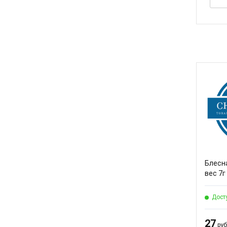
Блесна
вес 7г
Дост
27
руб.