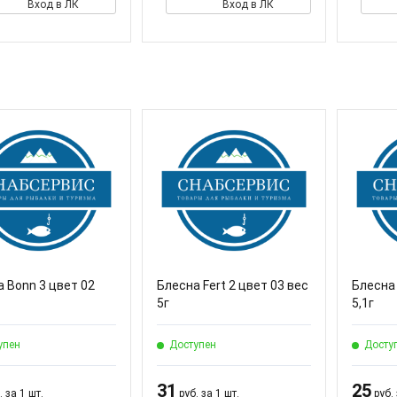
Вход в ЛК
Вход в ЛК
 Bonn 3 цвет 02
Блесна Fert 2 цвет 03 вес
Блесна 
5г
5,1г
упен
Доступен
Досту
31
25
 за 1 шт.
руб. за 1 шт.
руб. 