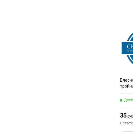
Блесн
тройн
Дост
35
руб.
Остато