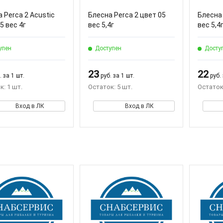
 Perca 2 Acustic
Блесна Perca 2 цвет 05
Блесна 
5 вес 4г
вес 5,4г
вес 5,4
упен
Доступен
Досту
23
22
 за 1 шт.
руб. за 1 шт.
руб. 
к: 1 шт.
Остаток: 5 шт.
Остаток:
Вход в ЛК
Вход в ЛК