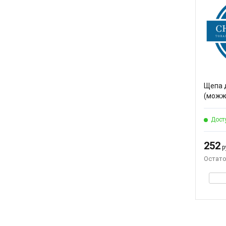
Щепа 
(можже
Дост
252
ру
Остато