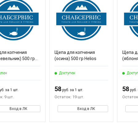
для копчения
Щепа для копчения
Щепа д
вельник) 500 гр...
(осина) 500 гр Helios
(яблоня
упен
Доступен
Досту
58
58
б. за 1 шт.
руб. за 1 шт.
руб. 
к: 9 шт.
Остаток: 19 шт.
Остаток:
Вход в ЛК
Вход в ЛК