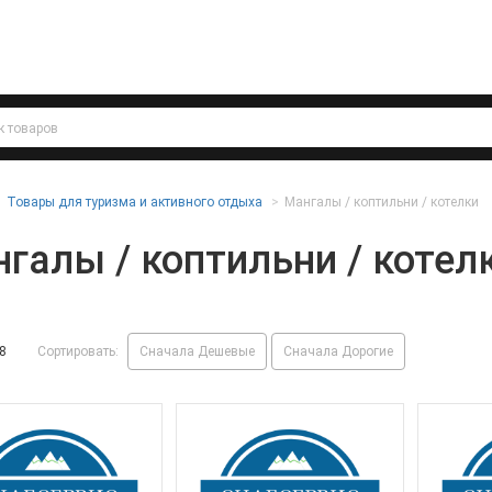
Товары для туризма и активного отдыха
Мангалы / коптильни / котелки
галы / коптильни / котел
8
Сортировать:
Сначала Дешевые
Сначала Дорогие