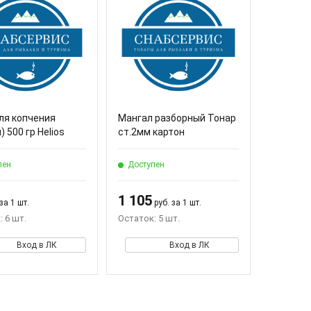
ля копчения
Мангал разборный Тонар
) 500 гр Helios
ст.2мм картон
пен
Доступен
1 105
за 1 шт.
руб. за 1 шт.
 6 шт.
Остаток: 5 шт.
Вход в ЛК
Вход в ЛК