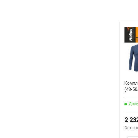
Компл
(48-50
Дост
2 23
Остато