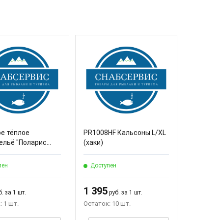
е тёплое
PR1008HF Кальсоны L/XL
льё "Поларис...
(хаки)
пен
Доступен
1 395
. за 1 шт.
руб. за 1 шт.
 1 шт.
Остаток: 10 шт.