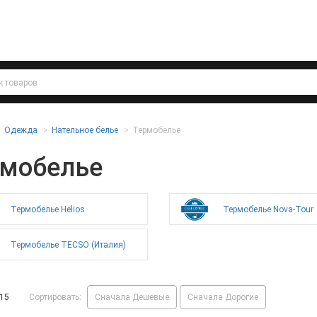
Одежда
Нательное белье
Термобелье
рмобелье
Термобелье Helios
Термобелье Nova-Tour
Термобелье TECSO (Италия)
15
Сортировать:
Сначала Дешевые
Сначала Дорогие