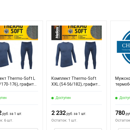
ект Thermo-Soft L
Комплект Thermo-Soft
Мужско
/170-176), графит...
XXL (54-56/182), графит...
термобе
упен
Доступен
Досту
2
2 232
780
руб. за 1 шт.
руб. за 1 шт.
руб
к: 6 шт.
Остаток: 1 шт.
Остаток: