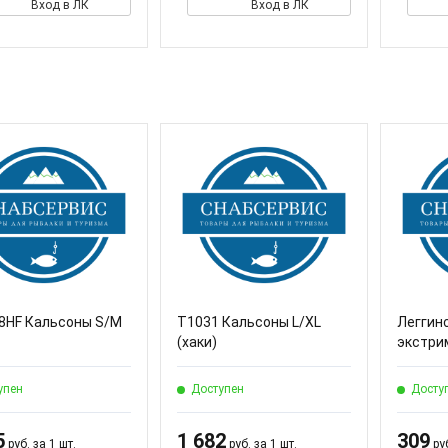
Вход в ЛК
Вход в ЛК
8HF Кальсоны S/M
T1031 Кальсоны L/XL
Леггинс
(хаки)
экстрим
упен
Доступен
Досту
5
1 682
309
руб. за 1 шт.
руб. за 1 шт.
руб