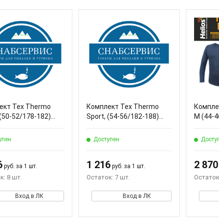
ект Tex Thermo
Комплект Tex Thermo
Компле
(50-52/178-182)...
Sport, (54-56/182-188)...
M (44-4
упен
Доступен
Досту
6
1 216
2 870
руб. за 1 шт.
руб. за 1 шт.
к: 8 шт.
Остаток: 7 шт.
Остаток:
Вход в ЛК
Вход в ЛК