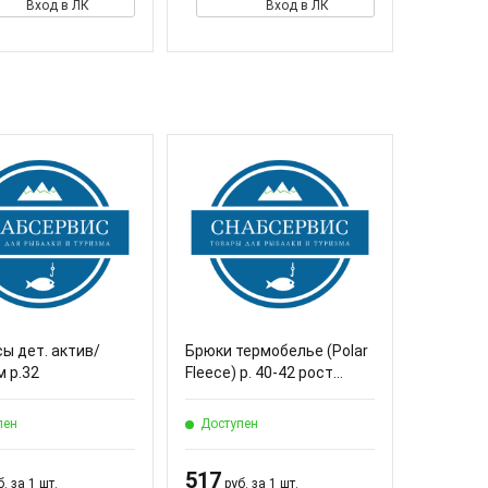
Вход в ЛК
Вход в ЛК
ы дет. актив/
Брюки термобелье (Polar
 р.32
Fleece) р. 40-42 рост...
пен
Доступен
517
. за 1 шт.
руб. за 1 шт.