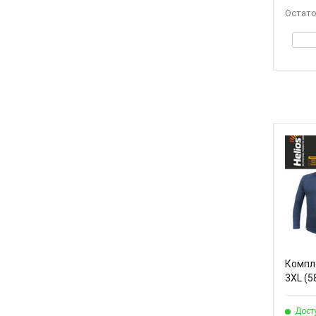
Остато
Компл
3XL (58
Дост