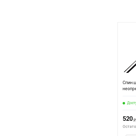
Спин.ш
неопре
Дост
520
ру
Остато