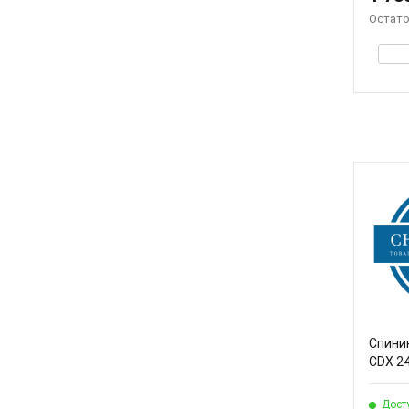
Остато
Спини
CDX 240
Дост