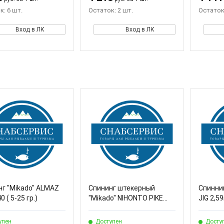
к: 6 шт.
Остаток: 2 шт.
Остаток:
Вход в ЛК
Вход в ЛК
нг "Mikado" ALMAZ
Спининг штекерный
Спиннин
 ( 5-25 гр.)
"Mikado" NIHONTO PIKE...
JIG 2,59
упен
Доступен
Досту