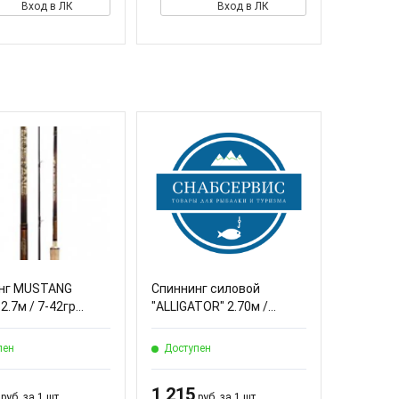
Вход в ЛК
Вход в ЛК
нг MUSTANG
Спиннинг силовой
2.7м / 7-42гр...
"ALLIGATOR" 2.70м /...
пен
Доступен
1 215
руб. за 1 шт.
руб. за 1 шт.