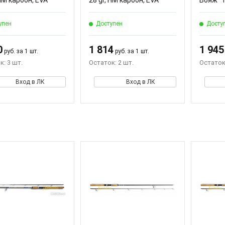
 HM карбон, EVA
28 gr, HM карбон, EVA
Вояж" т
упен
Доступен
Досту
0
1 814
1 945
руб. за 1 шт.
руб. за 1 шт.
к: 3 шт.
Остаток: 2 шт.
Остаток:
Вход в ЛК
Вход в ЛК