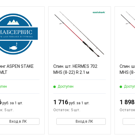
инг ASPEN STAKE
Спин. шт. HERMES 702
Спин. 
MLT
MHS (8-22) R 2.1 м
MHS (8-
упен
Доступен
Досту
6
1 716
1 898
руб. за 1 шт.
руб. за 1 шт.
к: 5 шт.
Остаток: 5 шт.
Остаток:
Вход в ЛК
Вход в ЛК