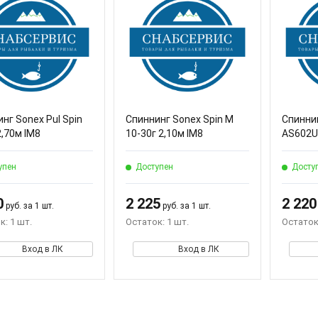
нг Sonex Pul Spin
Спиннинг Sonex Spin M
Спинни
2,70м IM8
10-30г 2,10м IM8
AS602U
упен
Доступен
Досту
0
2 225
2 220
руб. за 1 шт.
руб. за 1 шт.
к: 1 шт.
Остаток: 1 шт.
Остаток:
Вход в ЛК
Вход в ЛК