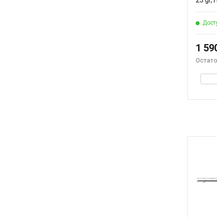
25 gr,
Дост
1 59
Остато