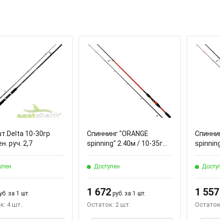
т.Delta 10-30гр
Спиннинг "ORANGE
Спинни
н. руч. 2,7
spinning" 2.40м / 10-35г...
spinning
упен
Доступен
Досту
1 672
1 557
б. за 1 шт.
руб. за 1 шт.
к: 4 шт.
Остаток: 2 шт.
Остаток: