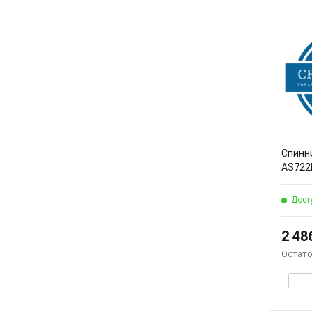
Спинн
AS722
Дост
2 48
Остато