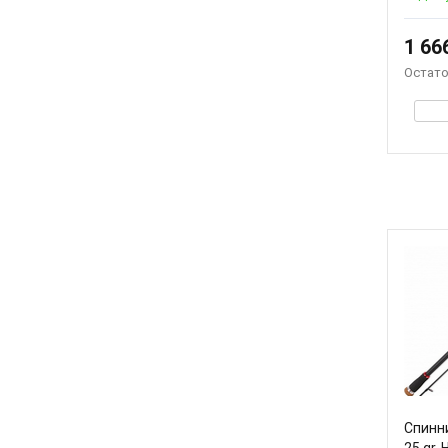
1 66
Остато
Спинни