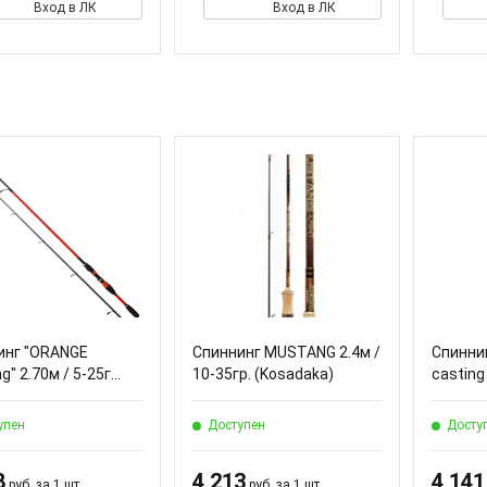
Вход в ЛК
Вход в ЛК
инг "ORANGE
Спиннинг MUSTANG 2.4м /
Спинни
g" 2.70м / 5-25г...
10-35гр. (Kosadaka)
casting 
упен
Доступен
Досту
8
4 213
4 141
руб. за 1 шт.
руб. за 1 шт.