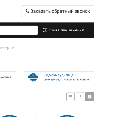
Заказать обратный звонок
Вход в личный кабинет
текерные
Фидерные удилища
екерные
штекерные/ Пикеры штекерные