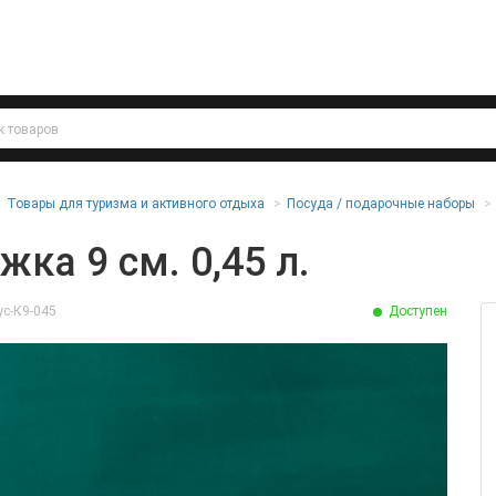
Товары для туризма и активного отдыха
Посуда / подарочные наборы
жка 9 см. 0,45 л.
ус-К9-045
Доступен